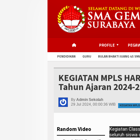
PROFILE
PEGA
PENDIDIKAN
GURU
BULAN BHAKTI JUANG 45 SM
KEGIATAN MPLS HAR
Tahun Ajaran 2024-
By
Admin Sekolah
29 Jul 2024, 00:00:36 WIB
KEGIATAN MPLS 
Random Video
Kegiatan Class
seluruh siswa