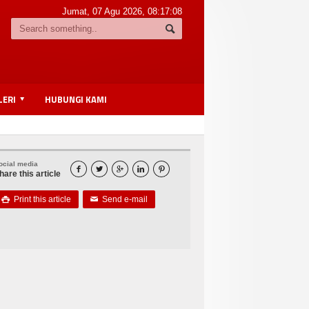
Jumat, 07 Agu 2026,
08:17:08
LERI
HUBUNGI KAMI
ocial media





hare this article
Print this article
Send e-mail

✉