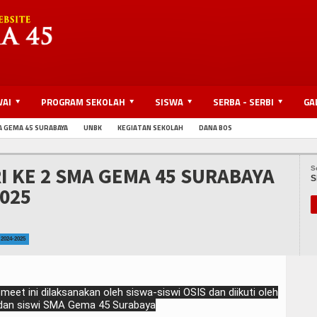
WAI
PROGRAM SEKOLAH
SISWA
SERBA - SERBI
GA
A GEMA 45 SURABAYA
UNBK
KEGIATAN SEKOLAH
DANA BOS
I KE 2 SMA GEMA 45 SURABAYA
S
S
2025
2024-2025
meet ini dilaksanakan oleh siswa-siswi OSIS dan diikuti oleh
 dan siswi SMA Gema 45 Surabaya