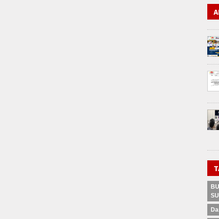
A
T
BU
SU
Da