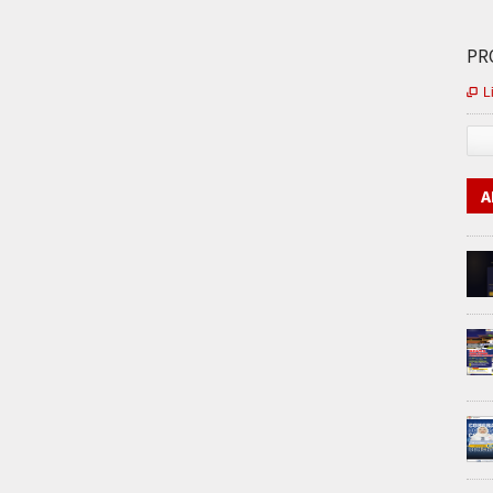
PRO
L

A