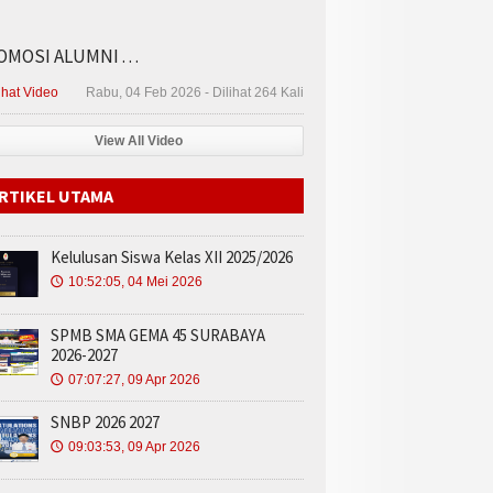
MOSI ALUMNI . . .
ihat Video
Rabu, 04 Feb 2026 - Dilihat 264 Kali
View All Video
RTIKEL UTAMA
Kelulusan Siswa Kelas XII 2025/2026
10:52:05, 04 Mei 2026
🕔
SPMB SMA GEMA 45 SURABAYA
2026-2027
07:07:27, 09 Apr 2026
🕔
SNBP 2026 2027
09:03:53, 09 Apr 2026
🕔