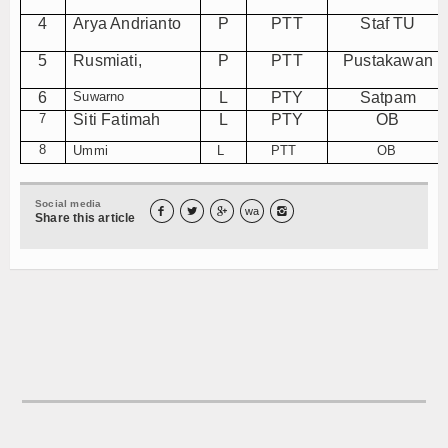
Program Sekolah
4
Arya Andrianto
P
PTT
Staf TU
5
Rusmiati,
P
PTT
Pustakawan
Kurikulum
6
Suwarno
L
PTY
Satpam
Kesiswaan
7
Siti Fatimah
L
PTY
OB
Humas
8
Ummi
L
PTT
OB
Sarana dan Prasarana
Social media



wa

Share this article
Siswa
Prestasi
Ekstrakulikuler
Serba - serbi
Agenda