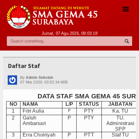
☰
Jumat, 07 Agu 2026,
09:03:19
Profile
Sambutan Kepala Sekolah
Daftar Staf
Sejarah Singkat
By
Admin Sekolah
Visi dan Misi
07 Mar 2020, 03:53:34 WIB
Struktur Organisasi
DATA STAF SMA GEMA 45 SUR
NO
NAMA
L/P
STATUS
JABATAN
Pegawai
1
Fitri Aulia
P
PTY
Ka. TU
2
Galuh
P
PTY
TU.
Daftar Guru
Ambarsari
Administrasi
SPP
Daftar Staf
3
Erra Choiriyah
P
PTT
Staf TU