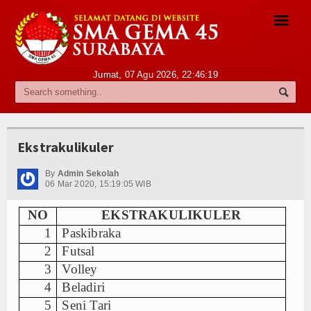
☰
Jumat, 07 Agu 2026,
22:46:19
Profile
Sambutan Kepala Sekolah
Ekstrakulikuler
Sejarah Singkat
By
Admin Sekolah
Visi dan Misi
06 Mar 2020, 15:19:05 WIB
Struktur Organisasi
NO
EKSTRAKULIKULER
1
Paskibraka
Pegawai
2
Futsal
Daftar Guru
3
Volley
4
Beladiri
Daftar Staf
5
Seni Tari