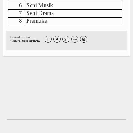
6
Seni Musik
Program Sekolah
7
Seni Drama
Kurikulum
8
Pramuka
Kesiswaan
Social media



wa

Share this article
Humas
Sarana dan Prasarana
Siswa
Prestasi
Ekstrakulikuler
Serba - serbi
Agenda