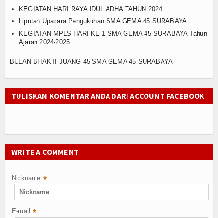
KEGIATAN HARI RAYA IDUL ADHA TAHUN 2024
Program Sekolah
Liputan Upacara Pengukuhan SMA GEMA 45 SURABAYA
Kurikulum
KEGIATAN MPLS HARI KE 1 SMA GEMA 45 SURABAYA Tahun
Ajaran 2024-2025
Kesiswaan
BULAN BHAKTI JUANG 45 SMA GEMA 45 SURABAYA
Humas
Sarana dan Prasarana
TULISKAN KOMENTAR ANDA DARI ACCOUNT FACEBOOK
Siswa
Prestasi
WRITE A COMMENT
Ekstrakulikuler
Serba - serbi
Nickname
*
Agenda
E-mail
*