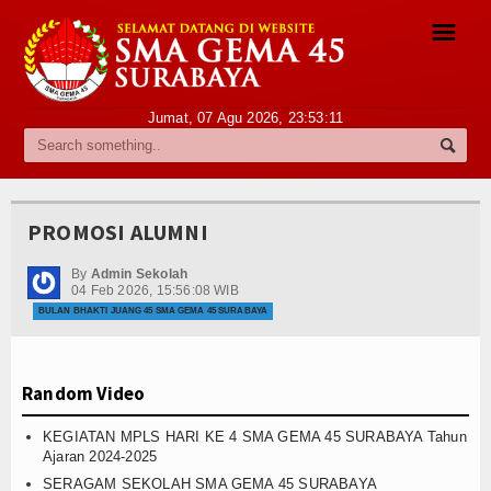
☰
Jumat, 07 Agu 2026,
23:53:11
Profile
Sambutan Kepala Sekolah
PROMOSI ALUMNI
Sejarah Singkat
By
Admin Sekolah
Visi dan Misi
04 Feb 2026, 15:56:08 WIB
BULAN BHAKTI JUANG 45 SMA GEMA 45 SURABAYA
Struktur Organisasi
Pegawai
Random Video
Daftar Guru
KEGIATAN MPLS HARI KE 4 SMA GEMA 45 SURABAYA Tahun
Ajaran 2024-2025
Daftar Staf
SERAGAM SEKOLAH SMA GEMA 45 SURABAYA