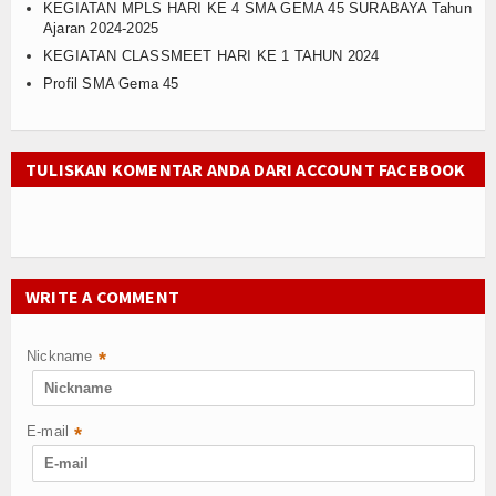
KEGIATAN MPLS HARI KE 4 SMA GEMA 45 SURABAYA Tahun
Program Sekolah
Ajaran 2024-2025
KEGIATAN CLASSMEET HARI KE 1 TAHUN 2024
Kurikulum
Profil SMA Gema 45
Kesiswaan
Humas
TULISKAN KOMENTAR ANDA DARI ACCOUNT FACEBOOK
Sarana dan Prasarana
Siswa
WRITE A COMMENT
Prestasi
Ekstrakulikuler
Nickname
*
Serba - serbi
E-mail
*
Agenda