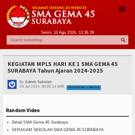
☰
Senin, 10 Agu 2026,
13:36:40
Profile
Sambutan Kepala Sekolah
KEGIATAN MPLS HARI KE 1 SMA GEMA 45
Sejarah Singkat
SURABAYA Tahun Ajaran 2024-2025
Visi dan Misi
By
Admin Sekolah
29 Jul 2024, 00:00:14 WIB
KEGIATAN MPLS 2024-2025
Struktur Organisasi
Pegawai
Random Video
Daftar Guru
Detail SMA Gema 45 Surabaya
Daftar Staf
SERAGAM SEKOLAH SMA GEMA 45 SURABAYA