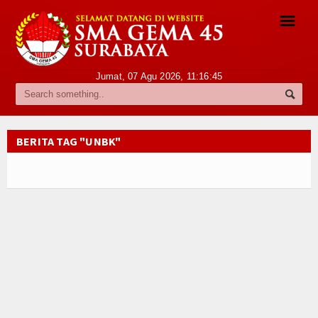
☰
Jumat, 07 Agu 2026,
11:16:45
Profile
Sambutan Kepala Sekolah
BERITA TAG "UNBK"
Sejarah Singkat
Visi dan Misi
Struktur Organisasi
Pegawai
Daftar Guru
Daftar Staf