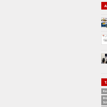
A
T
Ke
BU
SU