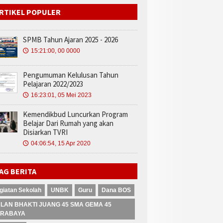
RTIKEL POPULER
SPMB Tahun Ajaran 2025 - 2026
15:21:00, 00 0000
🕔
Pengumuman Kelulusan Tahun
Pelajaran 2022/2023
16:23:01, 05 Mei 2023
🕔
Kemendikbud Luncurkan Program
Belajar Dari Rumah yang akan
Disiarkan TVRI
04:06:54, 15 Apr 2020
🕔
AG BERITA
giatan Sekolah
UNBK
Guru
Dana BOS
LAN BHAKTI JUANG 45 SMA GEMA 45
RABAYA