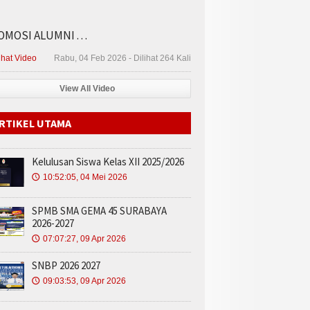
MOSI ALUMNI . . .
ihat Video
Rabu, 04 Feb 2026 - Dilihat 264 Kali
View All Video
RTIKEL UTAMA
Kelulusan Siswa Kelas XII 2025/2026
10:52:05, 04 Mei 2026
🕔
SPMB SMA GEMA 45 SURABAYA
2026-2027
07:07:27, 09 Apr 2026
🕔
SNBP 2026 2027
09:03:53, 09 Apr 2026
🕔