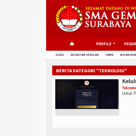
PROFILE
PEGA
GURU
KEGIATAN SEKOLAH
UNBK
BULAN BHA
BERITA KATEGORI "TEKNOLOGI"
Kelul
Teknolo
Untuk P
.