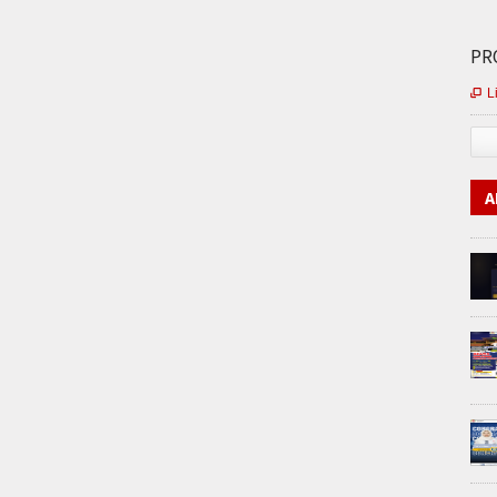
PRO
L

A